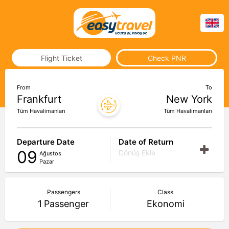
Flight Ticket
Check PNR
From
To
Frankfurt
New York
Tüm Havalimanları
Tüm Havalimanları
Departure Date
Date of Return
09
Dönüş Ekle
Ağustos
Pazar
Passengers
Class
1
Passenger
Ekonomi