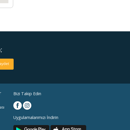
e.com
;
aydet
r
Bizi Takip Edin
ası
Uygulamalarımızı İndirin