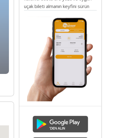
uçak bileti almanın keyfini sürün