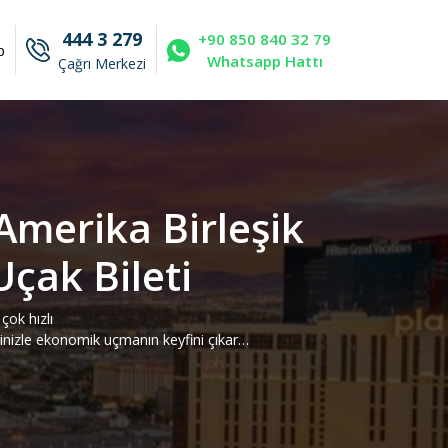
444 3 279
+90 850 840 32 79
p
Whatsapp Hattı
Çağrı Merkezi
Amerika Birleşik
Uçak Bileti
çok hızlı
rinizle ekonomik uçmanın keyfini çıkar…