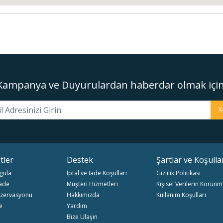
location googl
Kampanya ve Duyurulardan haberdar olmak için
K
tler
Destek
Şartlar ve Koşulla
gula
İptal ve İade Koşulları
Gizlilik Politikası
İade
Müşteri Hizmetleri
Kişisel Verilerin Korunm
zervasyonu
Hakkımızda
Kullanım Koşulları
e
Yardım
Bize Ulaşın