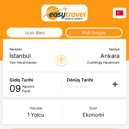
Uçak Bileti
PNR Sorgula
Nereden
Nereye
İstanbul
Ankara
Tüm Havalimanları
Esenboğa Havalimani
Gidiş Tarihi
Dönüş Tarihi
09
Dönüş Ekle
Ağustos
Pazar
Yolcular
Sınıf
1
Yolcu
Ekonomi