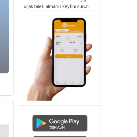
uçak bileti almanın keyfini sürün