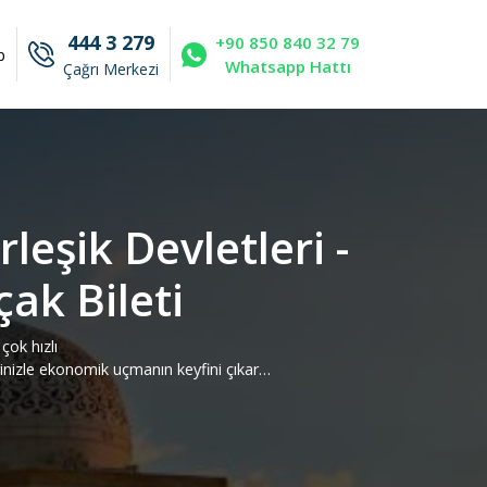
444 3 279
+90 850 840 32 79
p
Whatsapp Hattı
Çağrı Merkezi
leşik Devletleri -
ak Bileti
çok hızlı
rinizle ekonomik uçmanın keyfini çıkar…