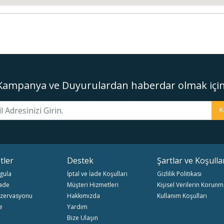
location googl
Kampanya ve Duyurulardan haberdar olmak için
K
tler
Destek
Şartlar ve Koşulla
gula
İptal ve İade Koşulları
Gizlilik Politikası
İade
Müşteri Hizmetleri
Kişisel Verilerin Korunm
zervasyonu
Hakkımızda
Kullanım Koşulları
e
Yardım
Bize Ulaşın