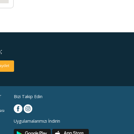
e.com
;
aydet
r
Bizi Takip Edin
ası
Uygulamalarımızı İndirin