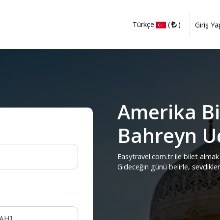
Türkçe
(
)
Giriş Ya
Amerika Bir
Bahreyn Uç
Easytravel.com.tr ile bilet almak 
Gideceğin günü belirle, sevdikle