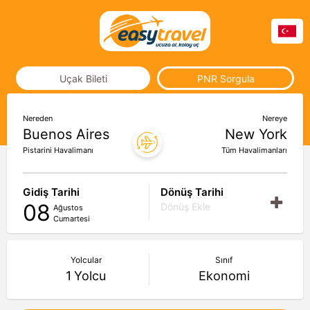
Uçak Bileti
PNR Sorgula
Nereden
Nereye
Buenos Aires
New York
Pistarini Havalimanı
Tüm Havalimanları
Gidiş Tarihi
Dönüş Tarihi
08
Dönüş Ekle
Ağustos
Cumartesi
Yolcular
Sınıf
1
Yolcu
Ekonomi