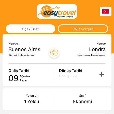
Uçak Bileti
PNR Sorgula
Nereden
Nereye
Buenos Aires
Londra
Pistarini Havalimanı
Heathrow Havalimanı
Gidiş Tarihi
Dönüş Tarihi
09
Dönüş Ekle
Ağustos
Pazar
Yolcular
Sınıf
1
Yolcu
Ekonomi