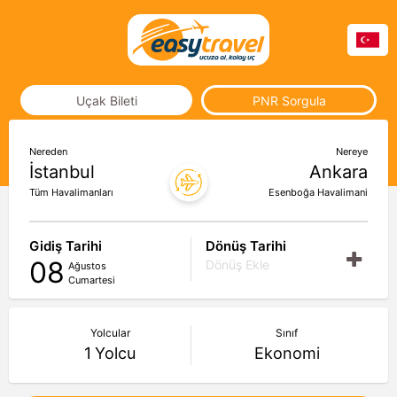
Uçak Bileti
PNR Sorgula
Nereden
Nereye
İstanbul
Ankara
Tüm Havalimanları
Esenboğa Havalimani
Gidiş Tarihi
Dönüş Tarihi
08
Dönüş Ekle
Ağustos
Cumartesi
Yolcular
Sınıf
1
Yolcu
Ekonomi