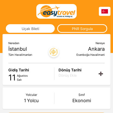
Uçak Bileti
PNR Sorgula
Nereden
Nereye
İstanbul
Ankara
Tüm Havalimanları
Esenboğa Havalimani
Gidiş Tarihi
Dönüş Tarihi
11
Dönüş Ekle
Ağustos
Salı
Yolcular
Sınıf
1
Yolcu
Ekonomi