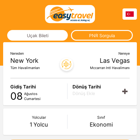
Uçak Bileti
PNR Sorgula
Nereden
Nereye
New York
Las Vegas
Tüm Havalimanları
Mccarran Intl Havalimanı
Gidiş Tarihi
Dönüş Tarihi
08
Dönüş Ekle
Ağustos
Cumartesi
Yolcular
Sınıf
1
Yolcu
Ekonomi