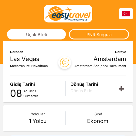
Uçak Bileti
PNR Sorgula
Nereden
Nereye
Las Vegas
Amsterdam
Mccarran Intl Havalimanı
Amsterdam Schiphol Havalimanı
Gidiş Tarihi
Dönüş Tarihi
08
Dönüş Ekle
Ağustos
Cumartesi
Yolcular
Sınıf
1
Yolcu
Ekonomi