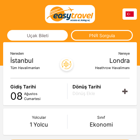
Uçak Bileti
PNR Sorgula
Nereden
Nereye
İstanbul
Londra
Tüm Havalimanları
Heathrow Havalimanı
Gidiş Tarihi
Dönüş Tarihi
08
Dönüş Ekle
Ağustos
Cumartesi
Yolcular
Sınıf
1
Yolcu
Ekonomi