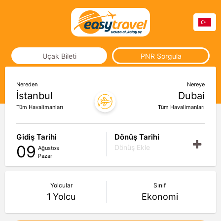
Uçak Bileti
PNR Sorgula
Nereden
Nereye
İstanbul
Dubai
Tüm Havalimanları
Tüm Havalimanları
Gidiş Tarihi
Dönüş Tarihi
09
Dönüş Ekle
Ağustos
Pazar
Yolcular
Sınıf
1
Yolcu
Ekonomi