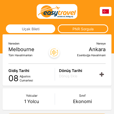
Uçak Bileti
PNR Sorgula
Nereden
Nereye
Melbourne
Ankara
Tüm Havalimanları
Esenboğa Havalimani
Gidiş Tarihi
Dönüş Tarihi
08
Dönüş Ekle
Ağustos
Cumartesi
Yolcular
Sınıf
1
Yolcu
Ekonomi