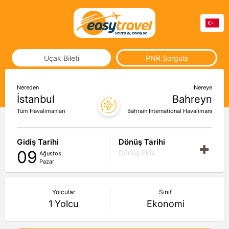
Uçak Bileti
PNR Sorgula
Nereden
Nereye
İstanbul
Bahreyn
Tüm Havalimanları
Bahrain International Havalimanı
Gidiş Tarihi
Dönüş Tarihi
09
Dönüş Ekle
Ağustos
Pazar
Yolcular
Sınıf
1
Yolcu
Ekonomi