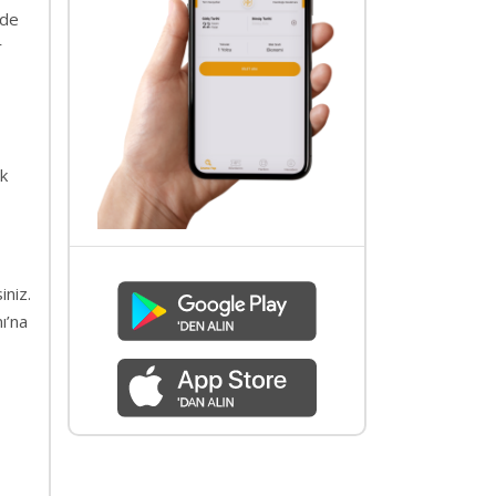
nde
r
ik
iniz.
ı’na