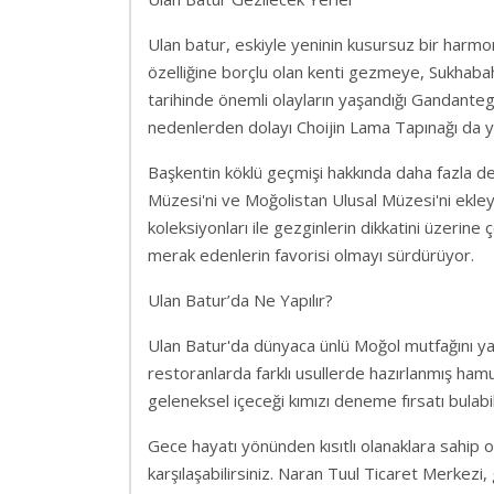
Ulan batur, eskiyle yeninin kusursuz bir harmo
özelliğine borçlu olan kenti gezmeye, Sukhaba
tarihinde önemli olayların yaşandığı Gandantegc
nedenlerden dolayı Choijin Lama Tapınağı da y
Başkentin köklü geçmişi hakkında daha fazla de
Müzesi'ni ve Moğolistan Ulusal Müzesi'ni ekley
koleksiyonları ile gezginlerin dikkatini üzerine 
merak edenlerin favorisi olmayı sürdürüyor.
Ulan Batur’da Ne Yapılır?
Ulan Batur'da dünyaca ünlü Moğol mutfağını yakı
restoranlarda farklı usullerde hazırlanmış hamu
geleneksel içeceği kımızı deneme fırsatı bulabili
Gece hayatı yönünden kısıtlı olanaklara sahip ol
karşılaşabilirsiniz. Naran Tuul Ticaret Merkezi,