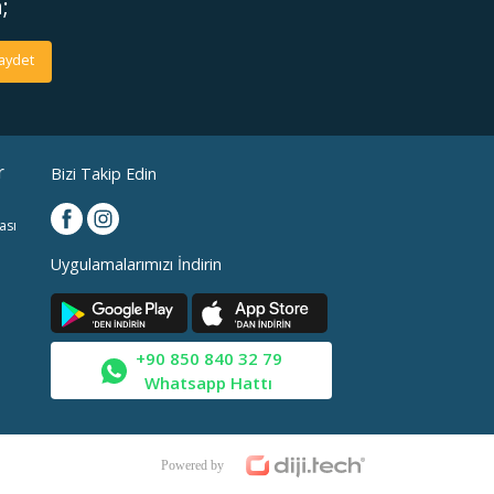
;
aydet
r
Bizi Takip Edin
ası
Uygulamalarımızı İndirin
+90 850 840 32 79
Whatsapp Hattı