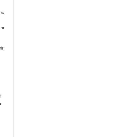
 bu
nı
ir
i
ın