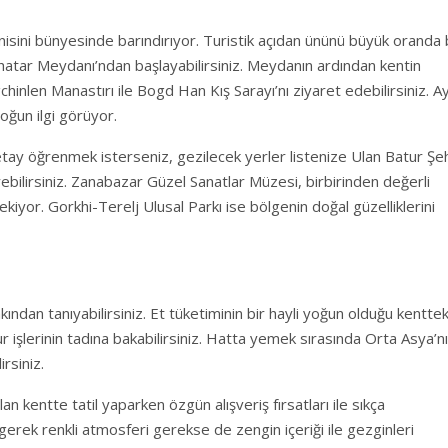
nisini bünyesinde barındırıyor. Turistik açıdan ününü büyük oranda
hatar Meydanı’ndan başlayabilirsiniz. Meydanın ardından kentin
hinlen Manastırı ile Bogd Han Kış Sarayı’nı ziyaret edebilirsiniz. Ay
oğun ilgi görüyor.
tay öğrenmek isterseniz, gezilecek yerler listenize Ulan Batur Şeh
ebilirsiniz. Zanabazar Güzel Sanatlar Müzesi, birbirinden değerli
çekiyor. Gorkhi-Terelj Ulusal Parkı ise bölgenin doğal güzelliklerini
ndan tanıyabilirsiniz. Et tüketiminin bir hayli yoğun olduğu kenttek
r işlerinin tadına bakabilirsiniz. Hatta yemek sırasında Orta Asya’n
rsiniz.
an kentte tatil yaparken özgün alışveriş fırsatları ile sıkça
 gerek renkli atmosferi gerekse de zengin içeriği ile gezginleri