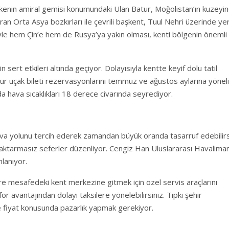
kenin amiral gemisi konumundaki Ulan Batur, Moğolistan’ın kuzeyi
uran Orta Asya bozkırları ile çevrili başkent, Tuul Nehri üzerinde ye
iyle hem Çin’e hem de Rusya’ya yakın olması, kenti bölgenin önemli
n sert etkileri altında geçiyor. Dolayısıyla kentte keyif dolu tatil
r uçak bileti rezervasyonlarını temmuz ve ağustos aylarına yönel
nda hava sıcaklıkları 18 derece civarında seyrediyor.
va yolunu tercih ederek zamandan büyük oranda tasarruf edebilirs
a aktarmasız seferler düzenliyor. Cengiz Han Uluslararası Havaliman
lanıyor.
tre mesafedeki kent merkezine gitmek için özel servis araçlarını
for avantajından dolayı taksilere yönelebilirsiniz. Tıpkı şehir
e fiyat konusunda pazarlık yapmak gerekiyor.