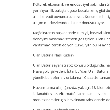
Kültürel, ekonomik ve endüstriyel bakımdan ül
yer alıyor. İlk bakışta uçsuz bucaksızmış gibi d
alan bir vadi boyunca uzanıyor. Konumu itibar
ulaşım merkezlerinden birine dönüştürüyor.
Moğolistan’ın başkentinde tüm yıl, karasal iklimi
deneyimi yaşamak isteyen gezginler, Ulan Batu
yaptırmayı tercih ediyor. Çünkü yılın bu iki ayı
Ulan Batur’a Nasıl Gidilir?
Ulan Batur seyahati söz konusu olduğunda, ha
Hava yolu şirketleri, İstanbul’dan Ulan Batur’
yönelik bu seferler, ortalama 10 saatte tamam
Havalimanına ulaştığınızda, yaklaşık 18 kilome
kullanabilirsiniz. Alternatif olarak zaman ve kon
merkezindekiler gibi havalimanı taksilerinde d
Ulan Batur Gezilecek Yerler