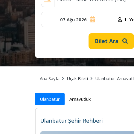
07 Ağu 2026
09
1
Yo
Ağu
2026
Bilet Ara
Ana Sayfa
Uçak Bileti
Ulanbatur-Arnavutl
Ulanbatur
Arnavutluk
Ulanbatur Şehir Rehberi