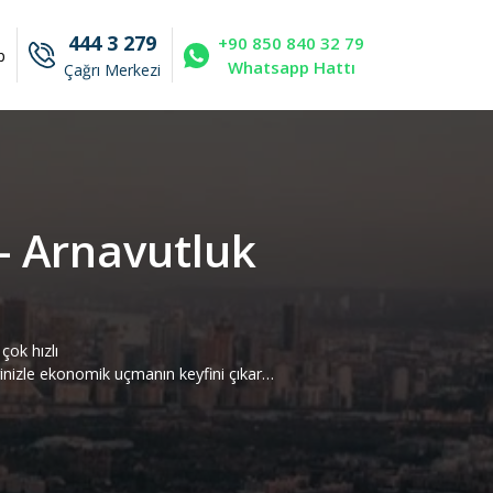
444 3 279
+90 850 840 32 79
p
Whatsapp Hattı
Çağrı Merkezi
- Arnavutluk
çok hızlı
rinizle ekonomik uçmanın keyfini çıkar…