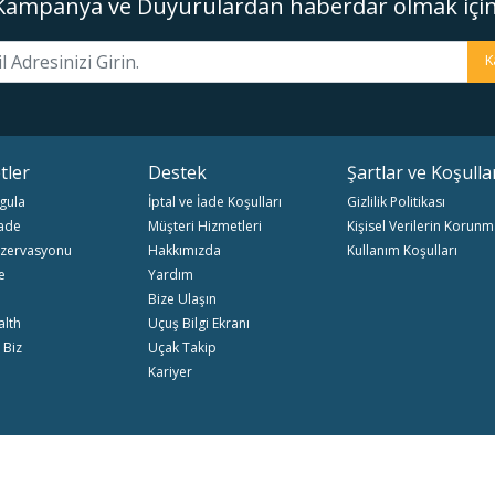
Kampanya ve Duyurulardan haberdar olmak için
K
tler
Destek
Şartlar ve Koşulla
gula
İptal ve İade Koşulları
Gizlilik Politikası
İade
Müşteri Hizmetleri
Kişisel Verilerin Korunm
zervasyonu
Hakkımızda
Kullanım Koşulları
e
Yardım
Bize Ulaşın
alth
Uçuş Bilgi Ekranı
 Biz
Uçak Takip
Kariyer